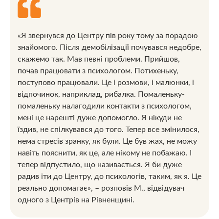
«Я звернувся до Центру пів року тому за порадою
знайомого. Після демобілізації почувався недобре,
скажемо так. Мав певні проблеми. Прийшов,
почав працювати з психологом. Потихеньку,
поступово працювали. Це і розмови, і малюнки, і
відпочинок, наприклад, рибалка.
Помаленьку-
помаленьку налагодили контакти з психологом,
мені це нарешті дуже допомогло. Я нікуди не
їздив, не спілкувався до того. Тепер все змінилося,
нема стресів зранку, як були. Це був жах, не можу
навіть пояснити, як це, але нікому не побажаю. І
тепер відпустило, що називається. Я би дуже
радив іти до Центру, до психологів, таким, як я. Це
реально допомагає», – розповів М., відвідувач
одного з Центрів на Рівненщині.