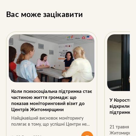
Вас може зацікавити
Коли психосоціальна підтримка стає
частиною життя громади: що
У Коростиш
показав моніторинговий візит до
відкрили Це
Центрів Житомирщини
підтримки “
Найцікавіший висновок моніторингу
полягає в тому, що успішні Центри не
21 травня 20
копіюють один одного.
Житомирської