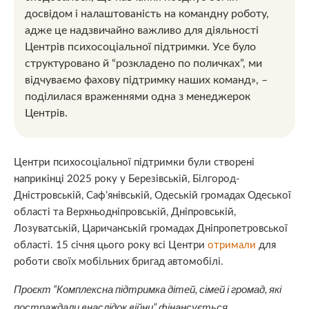
досвідом і налаштованість на командну роботу,
адже це надзвичайно важливо для діяльності
Центрів психосоціальної підтримки. Усе було
структуровано й “розкладено по поличках”, ми
відчуваємо фахову підтримку наших команд», –
поділилася враженнями одна з менеджерок
Центрів.
Центри психосоціальної підтримки були створені
наприкінці 2025 року у Березівській, Білгород-
Дністровській, Саф’янівській, Одеській громадах Одеської
області та Верхньодніпровській, Дніпровській,
Лозуватській, Царичанській громадах Дніпропетровської
області. 15 січня цього року всі Центри
отримали
для
роботи своїх мобільних бригад автомобілі.
Проєкт “Комплексна підтримка дітей, сімей і громад, які
постраждали внаслідок війни” фінансується