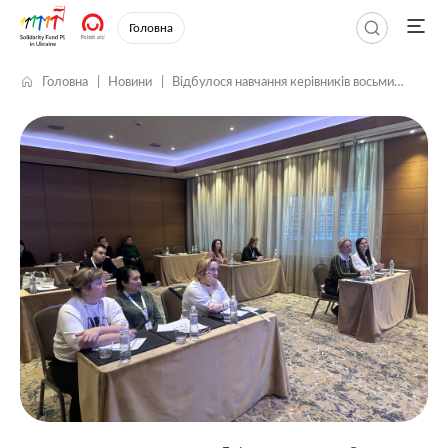
Головна
Головна
Новини
Відбулося навчання керівників восьми
Центрів психосоціальної підтримки
Дніпропетровської та Одеської областей