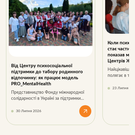
Коли психос
стає частин
показав мон
Центрів Ж
Від Центру психосоціальної
Найцікавіший
підтримки до табору родинного
полягає в том
відпочинку: як працює модель
копіюють оди
PRO_MentalHealth
23 Липня 20
Представництво Фонду міжнародної
солідарності в Україні за підтримки
міжнародних партнерів поетапно
розвиває систему психосоціальної
30 Липня 2026
підтримки