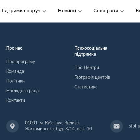
Підтримка поруч
Новини
Співпраця
Б
Про нас
Психосоціальна
підтримка
Про програму
Про Центри
Команда
Географія центрів
Політики
Статистика
Наглядова рада
Контакти
01001, м. Київ, вул. Велика
sfpl_
Житомирська, буд. 8/14, офіс 10