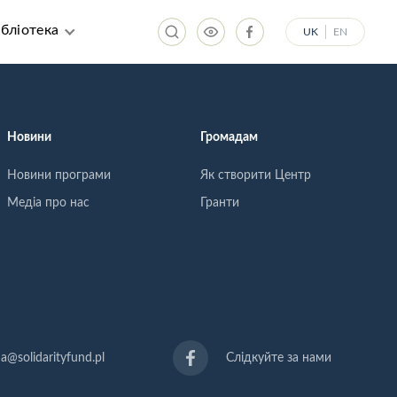
ібліотека
UK
EN
П
Пошук
П
П
Новини
Громадам
К
П
Н
Новини програми
Як створити Центр
К
Д
Н
С
Медіа про нас
Гранти
С
Ме
Мі
Бі
На
U
ua@solidarityfund.pl
Слідкуйте за нами