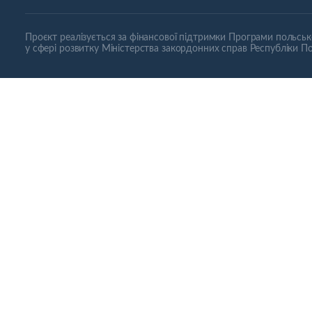
Проєкт реалізується за фінансової підтримки Програми польсько
у сфері розвитку Міністерства закордонних справ Республіки П