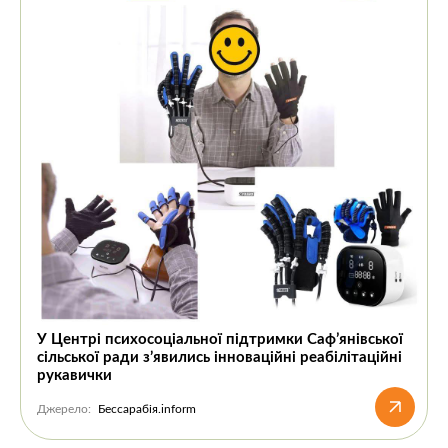
У Центрі психосоціальної підтримки Сафʼянівської
сільської ради з’явились інноваційні реабілітаційні
рукавички
Джерело:
Бессарабія.inform